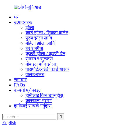
घर
उत्पादनहरू
झोला
कार्ड झोला / सिक्का वालेट
पुरुष झोला लागि
महिला झोला लागि
घर र बगैचा
कुञ्जी झोला / कुञ्जी चेन
सामान र सुटकेस
मोबाइल फोन झोला
पासपोर्ट/आईडी कार्ड धारक
वालेट/क्लच
समाचार
FAQs
कम्पनी प्रोफाइल
हामीलाई किन छान्नुहोस्
कारखाना भ्रमण
हामीलाई सम्पर्क गर्नुहोस्
English