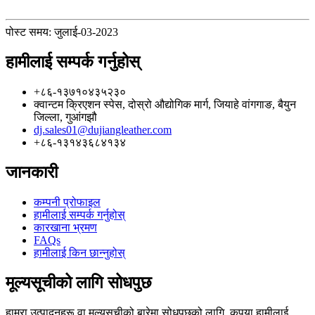
पोस्ट समय: जुलाई-03-2023
हामीलाई सम्पर्क गर्नुहोस्
+८६-१३७१०४३५२३०
क्वान्टम क्रिएशन स्पेस, दोस्रो औद्योगिक मार्ग, जियाहे वांगगाङ, बैयुन
जिल्ला, गुआंगझौ
dj.sales01@dujiangleather.com
+८६-१३१४३६८४१३४
जानकारी
कम्पनी प्रोफाइल
हामीलाई सम्पर्क गर्नुहोस्
कारखाना भ्रमण
FAQs
हामीलाई किन छान्नुहोस्
मूल्यसूचीको लागि सोधपुछ
हाम्रा उत्पादनहरू वा मूल्यसूचीको बारेमा सोधपुछको लागि, कृपया हामीलाई