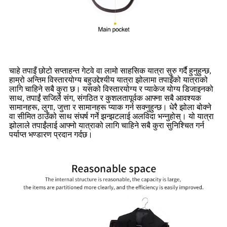
चाहे तपाइँ छोटो सप्ताहन्त गेटवे वा लामो साहसिक यात्रा सुरु गर्दै हुनुहुन्छ,
हाम्रो अन्तिम विस्तारयोग्य बहुउद्देश्यीय यात्रा झोलामा तपाइँको यात्राको
लागि चाहिने सबै कुरा छ। यसको विस्तारयोग्य र प्याकेज योग्य डिजाइनको
साथ, तपाईं सजिलै संग, संगठित र कुशलतापूर्वक आफ्ना सबै आवश्यक
सामानहरू, लुगा, जुत्ता र सामानहरू प्याक गर्न सक्नुहुन्छ। धेरै झोला बोक्ने
वा सीमित ठाउँको साथ संघर्ष गर्ने झन्झटलाई अलविदा भन्नुहोस्। यो यात्रा
झोलाले तपाईंलाई आफ्नो यात्राको लागि चाहिने सबै कुरा सुनिश्चित गर्न
पर्याप्त भण्डारण प्रदान गर्दछ।