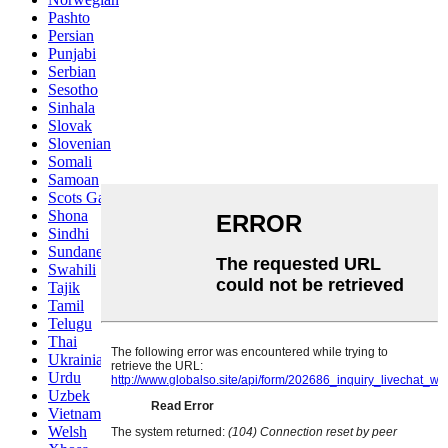
Pashto
Persian
Punjabi
Serbian
Sesotho
Sinhala
Slovak
Slovenian
Somali
Samoan
Scots Gaelic
Shona
Sindhi
Sundanese
Swahili
Tajik
Tamil
Telugu
Thai
Ukrainian
Urdu
Uzbek
Vietnamese
Welsh