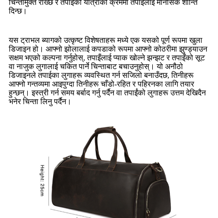
चिन्तामुक्त राख्छ र तपाईंको यात्राको क्रममा तपाईंलाई मानसिक शान्ति
दिन्छ।
यस ट्राभल ब्यागको उत्कृष्ट विशेषताहरू मध्ये एक यसको पूर्ण रूपमा खुला
डिजाइन हो। आफ्नो झोलालाई कपडाको रूपमा आफ्नो कोठरीमा झुण्ड्याउन
सक्षम भएको कल्पना गर्नुहोस्, तपाइँलाई प्याक खोल्ने झन्झट र तपाइँको सूट
वा नाजुक लुगालाई चकित पार्ने चिन्ताबाट बचाउनुहोस्। यो अनौठो
डिजाइनले तपाईका लुगाहरू व्यवस्थित गर्न सजिलो बनाउँदछ, तिनीहरू
आफ्नो गन्तव्यमा आइपुग्दा तिनीहरू चाँडो-रहित र पहिरनका लागि तयार
हुन्छन्। इस्त्री गर्न समय बर्बाद गर्नु पर्दैन वा तपाईंको लुगाहरू उत्तम देखिदैन
भनेर चिन्ता लिनु पर्दैन।