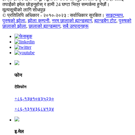
तपाईंको इमेल छोड्नुहोस् र हामी 24 घण्टा भित्र सम्पर्कमा हुनेछौं।
मूल्यसूचीको लागि सोधपुछ
© प्रतिलिपि अधिकार - २०१०-२०२३ : सर्वाधिकार सुरक्षित।
साइटम्याप
,
पुरुषको झोला
,
झोला कम्पनी
,
नरम छालाको ह्यान्डब्याग
,
ह्यान्डबैग टोट
,
पुरुषको
छालाको झोला
,
छालाको ह्यान्डब्याग
,
सबै उत्पादनहरू
फोन
टेलिफोन
+८६-१३७१०४३५२३०
+८६-१३१४३६८४१३४
इ-मेल