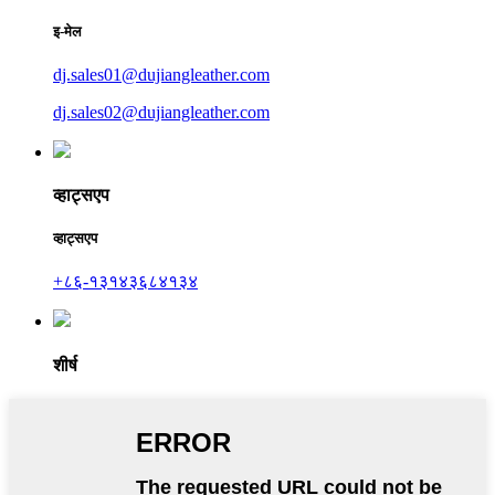
इ-मेल
dj.sales01@dujiangleather.com
dj.sales02@dujiangleather.com
व्हाट्सएप
व्हाट्सएप
+८६-१३१४३६८४१३४
शीर्ष